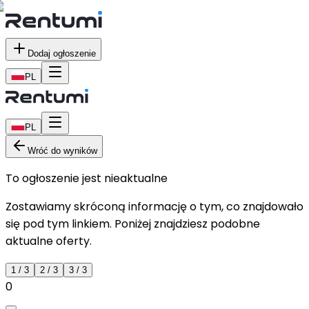
Dodaj ogłoszenie
PL
PL
Wróć do wyników
To ogłoszenie jest nieaktualne
Zostawiamy skróconą informację o tym, co znajdowało
się pod tym linkiem. Poniżej znajdziesz podobne
aktualne oferty.
1
/
3
2
/
3
3
/
3
0