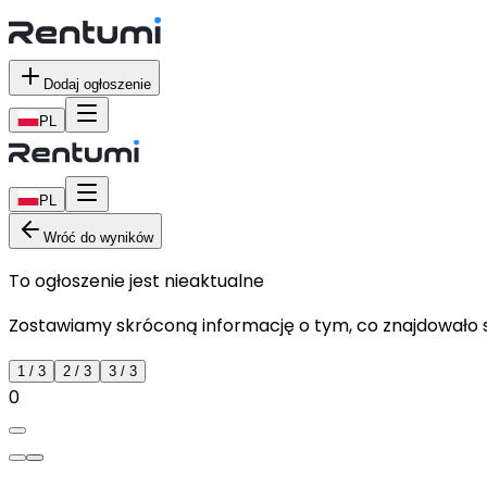
Dodaj ogłoszenie
PL
PL
Wróć do wyników
To ogłoszenie jest nieaktualne
Zostawiamy skróconą informację o tym, co znajdowało si
1
/
3
2
/
3
3
/
3
0