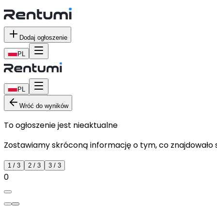
Dodaj ogłoszenie
PL
PL
Wróć do wyników
To ogłoszenie jest nieaktualne
Zostawiamy skróconą informację o tym, co znajdowało si
1
/
3
2
/
3
3
/
3
0