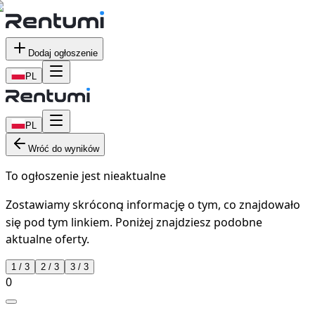
Dodaj ogłoszenie
PL
PL
Wróć do wyników
To ogłoszenie jest nieaktualne
Zostawiamy skróconą informację o tym, co znajdowało
się pod tym linkiem. Poniżej znajdziesz podobne
aktualne oferty.
1
/
3
2
/
3
3
/
3
0