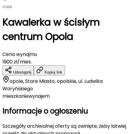
Kawalerka w ścisłym
centrum Opola
Cena wynajmu
1900
zł/mies.
Udostępnij
Kopiuj link
opole, Stare Miasto, opolskie, ul. Ludwika
Waryńskiego
mieszkanie
wynajem
Informacje o ogłoszeniu
Szczegóły archiwalnej oferty są zwinięte, żeby łatwiej
przejść do aktualnych propozycji.