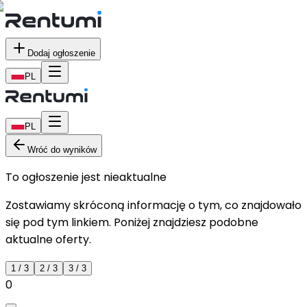
Dodaj ogłoszenie
PL
PL
Wróć do wyników
To ogłoszenie jest nieaktualne
Zostawiamy skróconą informację o tym, co znajdowało
się pod tym linkiem. Poniżej znajdziesz podobne
aktualne oferty.
1
/
3
2
/
3
3
/
3
0