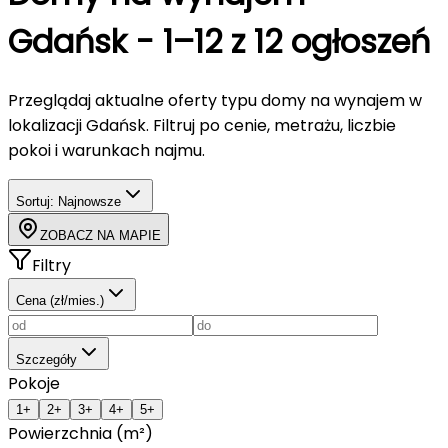
Gdańsk
-
1–12 z 12 ogłoszeń
Przeglądaj aktualne oferty typu
domy
na wynajem
w
lokalizacji Gdańsk
. Filtruj po cenie, metrażu, liczbie
pokoi i warunkach najmu.
Sortuj:
Najnowsze
ZOBACZ NA MAPIE
Filtry
Cena (zł/mies.)
Szczegóły
Pokoje
1+
2+
3+
4+
5+
Powierzchnia (m²)