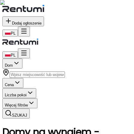
Dodaj ogłoszenie
PL
PL
Dom
Cena
Liczba pokoi
Więcej filtrów
SZUKAJ
Domy
na wynajem
-