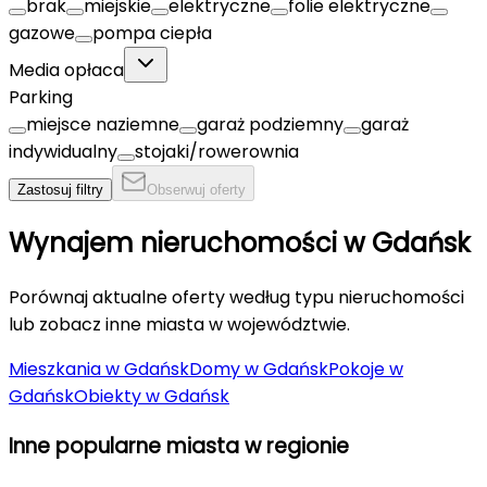
brak
miejskie
elektryczne
folie elektryczne
gazowe
pompa ciepła
Media opłaca
Parking
miejsce naziemne
garaż podziemny
garaż
indywidualny
stojaki/rowerownia
Zastosuj filtry
Obserwuj oferty
Wynajem nieruchomości w
Gdańsk
Porównaj aktualne oferty według typu nieruchomości
lub zobacz inne miasta w województwie.
Mieszkania
w
Gdańsk
Domy
w
Gdańsk
Pokoje
w
Gdańsk
Obiekty
w
Gdańsk
Inne popularne miasta w regionie