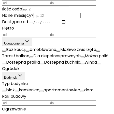
Ilość osób
Na ile miesięcy?
Dostępne od
Piętro
Udogodnienia
Bez kaucji
Umeblowane
Możliwe zwierzęta
Taras/balkon
Dla niepełnosprawnych
Można palić
Dostępna pralka
Dostępna kuchnia
Winda
Ogródek
Budynek
Typ budynku
blok
kamienica
apartamentowiec
dom
Rok budowy
Ogrzewanie