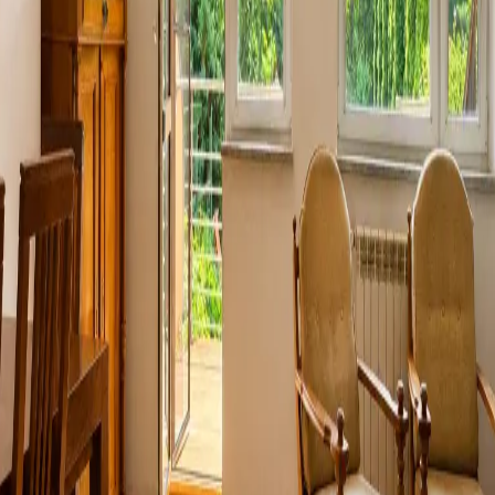
Obiekty
Hostele, pensjonaty, motele i inne
Najnowsze do wynajęcia
Zobacz wszystkie
Nowa oferta
DO WYNAJĘCIA szeregowiec w super
lokalizacji