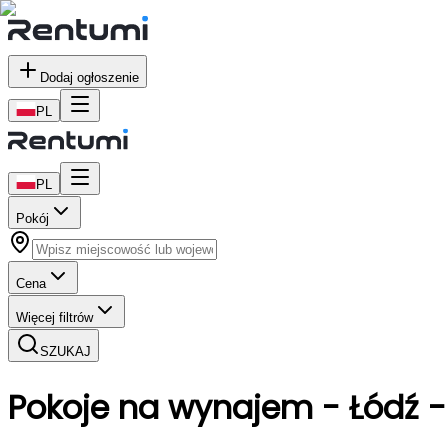
Dodaj ogłoszenie
PL
PL
Pokój
Cena
Więcej filtrów
SZUKAJ
Pokoje
na wynajem
- Łódź