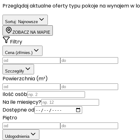
Przeglądaj aktualne oferty typu
pokoje
na wynajem
w lo
Sortuj:
Najnowsze
ZOBACZ NA MAPIE
Filtry
Cena (zł/mies.)
Szczegóły
Powierzchnia (m²)
Ilość osób
Na ile miesięcy?
Dostępne od
Piętro
Udogodnienia