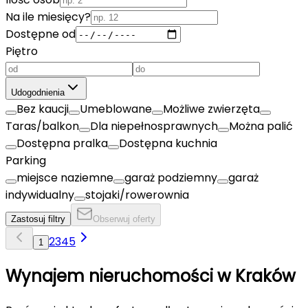
Na ile miesięcy?
Dostępne od
Piętro
Udogodnienia
Bez kaucji
Umeblowane
Możliwe zwierzęta
Taras/balkon
Dla niepełnosprawnych
Można palić
Dostępna pralka
Dostępna kuchnia
Parking
miejsce naziemne
garaż podziemny
garaż
indywidualny
stojaki/rowerownia
Zastosuj filtry
Obserwuj oferty
2
3
4
5
1
Wynajem nieruchomości w
Kraków