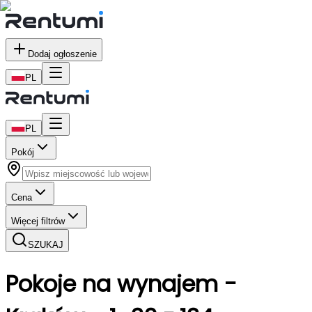
Dodaj ogłoszenie
PL
PL
Pokój
Cena
Więcej filtrów
SZUKAJ
Pokoje
na wynajem
-