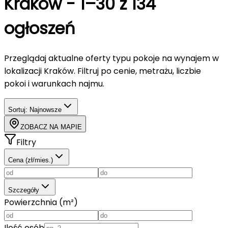
Kraków
-
1–30 z 134
ogłoszeń
Przeglądaj aktualne oferty typu
pokoje
na wynajem
w
lokalizacji Kraków
. Filtruj po cenie, metrażu, liczbie
pokoi i warunkach najmu.
Sortuj:
Najnowsze
ZOBACZ NA MAPIE
Filtry
Cena (zł/mies.)
Szczegóły
Powierzchnia (m²)
Ilość osób