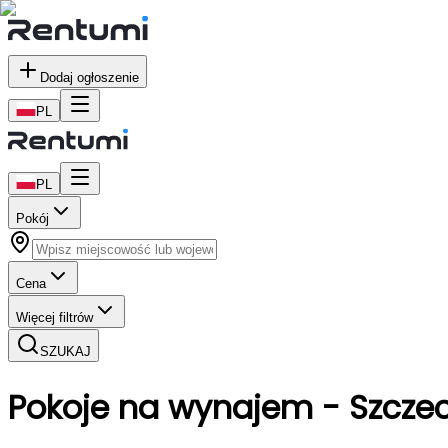
Dodaj ogłoszenie
PL
PL
Pokój
Cena
Więcej filtrów
SZUKAJ
Pokoje
na wynajem
- Szczec