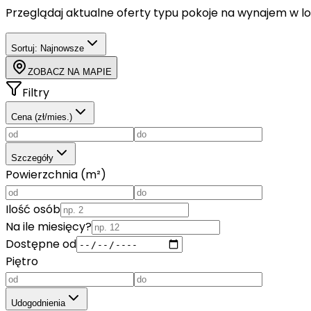
Przeglądaj aktualne oferty typu
pokoje
na wynajem
w lo
Sortuj:
Najnowsze
ZOBACZ NA MAPIE
Filtry
Cena (zł/mies.)
Szczegóły
Powierzchnia (m²)
Ilość osób
Na ile miesięcy?
Dostępne od
Piętro
Udogodnienia