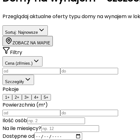
Przeglądaj aktualne oferty typu
domy
na wynajem
w lok
Sortuj:
Najnowsze
ZOBACZ NA MAPIE
Filtry
Cena (zł/mies.)
Szczegóły
Pokoje
1+
2+
3+
4+
5+
Powierzchnia (m²)
Ilość osób
Na ile miesięcy?
Dostępne od