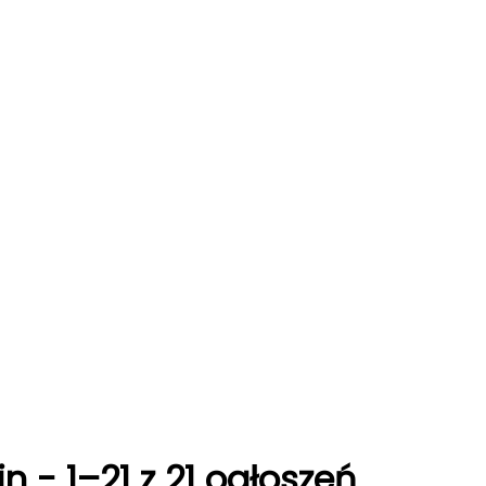
in
-
1–21 z 21 ogłoszeń