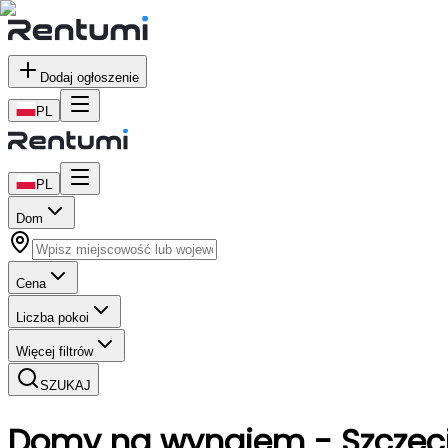
Dodaj ogłoszenie
PL
PL
Dom
Cena
Liczba pokoi
Więcej filtrów
SZUKAJ
Domy
na wynajem
- Szczec