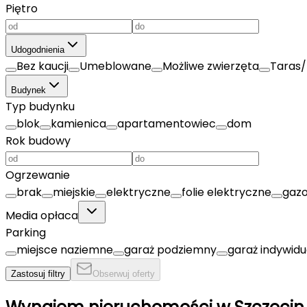
Piętro
Udogodnienia
Bez kaucji
Umeblowane
Możliwe zwierzęta
Taras/
Budynek
Typ budynku
blok
kamienica
apartamentowiec
dom
Rok budowy
Ogrzewanie
brak
miejskie
elektryczne
folie elektryczne
gaz
Media opłaca
Parking
miejsce naziemne
garaż podziemny
garaż indywidu
Zastosuj filtry
Obserwuj oferty