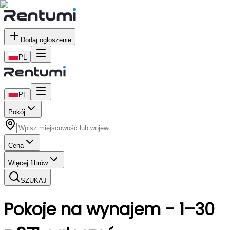
Dodaj ogłoszenie
PL
PL
Pokój
Cena
Więcej filtrów
SZUKAJ
Pokoje
na wynajem
-
1–30