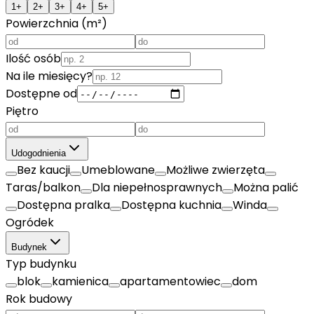
1+
2+
3+
4+
5+
Powierzchnia (m²)
Ilość osób
Na ile miesięcy?
Dostępne od
Piętro
Udogodnienia
Bez kaucji
Umeblowane
Możliwe zwierzęta
Taras/balkon
Dla niepełnosprawnych
Można palić
Dostępna pralka
Dostępna kuchnia
Winda
Ogródek
Budynek
Typ budynku
blok
kamienica
apartamentowiec
dom
Rok budowy