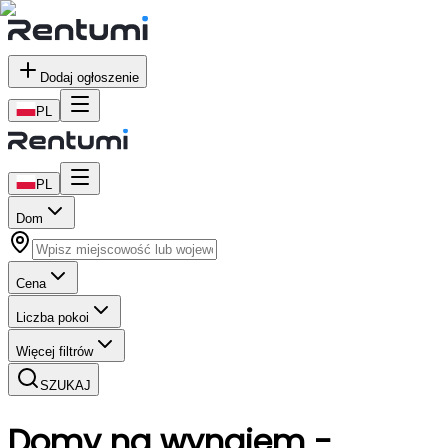
Dodaj ogłoszenie
PL
PL
Dom
Cena
Liczba pokoi
Więcej filtrów
SZUKAJ
Domy
na wynajem
-