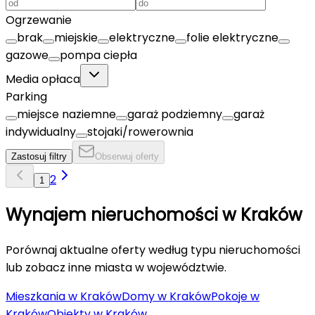
Ogrzewanie
brak
miejskie
elektryczne
folie elektryczne
gazowe
pompa ciepła
Media opłaca
Parking
miejsce naziemne
garaż podziemny
garaż
indywidualny
stojaki/rowerownia
Zastosuj filtry
Obserwuj oferty
2
1
Wynajem nieruchomości w
Kraków
Porównaj aktualne oferty według typu nieruchomości
lub zobacz inne miasta w województwie.
Mieszkania
w
Kraków
Domy
w
Kraków
Pokoje
w
Kraków
Obiekty
w
Kraków