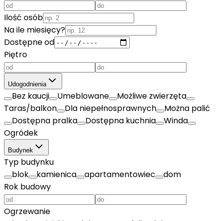
Ilość osób
Na ile miesięcy?
Dostępne od
Piętro
Udogodnienia
Bez kaucji
Umeblowane
Możliwe zwierzęta
Taras/balkon
Dla niepełnosprawnych
Można palić
Dostępna pralka
Dostępna kuchnia
Winda
Ogródek
Budynek
Typ budynku
blok
kamienica
apartamentowiec
dom
Rok budowy
Ogrzewanie