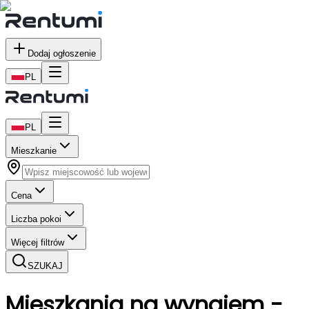
Dodaj ogłoszenie
PL
PL
Mieszkanie
Cena
Liczba pokoi
Więcej filtrów
SZUKAJ
Mieszkania
na wynajem
-