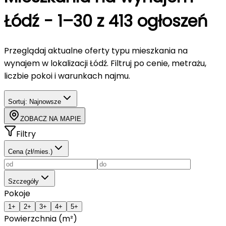
Łódź
-
1–30 z 413 ogłoszeń
Przeglądaj aktualne oferty typu
mieszkania
na
wynajem
w lokalizacji Łódź
. Filtruj po cenie, metrażu,
liczbie pokoi i warunkach najmu.
Sortuj:
Najnowsze
ZOBACZ NA MAPIE
Filtry
Cena (zł/mies.)
Szczegóły
Pokoje
1+
2+
3+
4+
5+
Powierzchnia (m²)