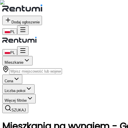
Dodaj ogłoszenie
PL
PL
Mieszkanie
Cena
Liczba pokoi
Więcej filtrów
SZUKAJ
Mieszkania
na wynajem
- G