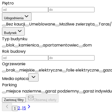
Piętro
Udogodnienia
Bez kaucji
Umeblowane
Możliwe zwierzęta
Taras/
Budynek
Typ budynku
blok
kamienica
apartamentowiec
dom
Rok budowy
Ogrzewanie
brak
miejskie
elektryczne
folie elektryczne
gaz
Media opłaca
Parking
miejsce naziemne
garaż podziemny
garaż indywidu
Zastosuj filtry
Obserwuj oferty
2
...
15
1