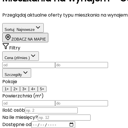
Przeglądaj aktualne oferty typu
mieszkania
na wynajem
Sortuj:
Najnowsze
ZOBACZ NA MAPIE
Filtry
Cena (zł/mies.)
Szczegóły
Pokoje
1+
2+
3+
4+
5+
Powierzchnia (m²)
Ilość osób
Na ile miesięcy?
Dostępne od