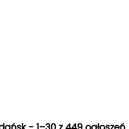
dańsk
-
1–30 z 449 ogłoszeń