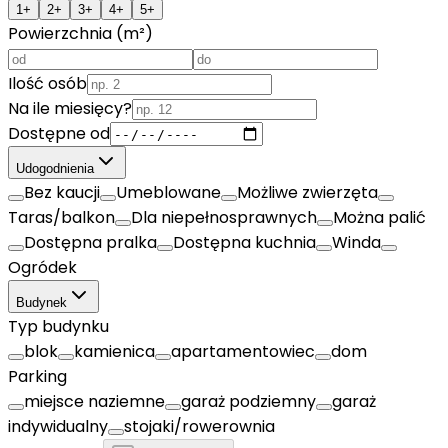
1+
2+
3+
4+
5+
Powierzchnia (m²)
Ilość osób
Na ile miesięcy?
Dostępne od
Udogodnienia
Bez kaucji
Umeblowane
Możliwe zwierzęta
Taras/balkon
Dla niepełnosprawnych
Można palić
Dostępna pralka
Dostępna kuchnia
Winda
Ogródek
Budynek
Typ budynku
blok
kamienica
apartamentowiec
dom
Parking
miejsce naziemne
garaż podziemny
garaż
indywidualny
stojaki/rowerownia