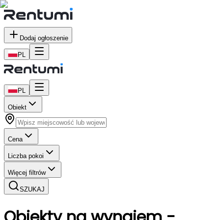
Dodaj ogłoszenie
PL
PL
Obiekt
Cena
Liczba pokoi
Więcej filtrów
SZUKAJ
Obiekty
na wynajem
-