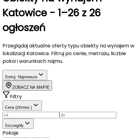
Katowice
-
1–26 z 26
ogłoszeń
Przeglądaj aktualne oferty typu
obiekty
na wynajem
w
lokalizacji Katowice
. Filtruj po cenie, metrażu, liczbie
pokoi i warunkach najmu.
Sortuj:
Najnowsze
ZOBACZ NA MAPIE
Filtry
Cena (zł/mies.)
Szczegóły
Pokoje