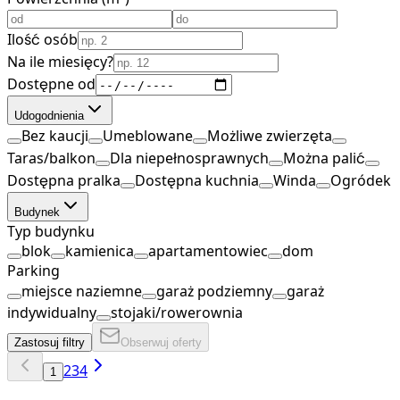
Ilość osób
Na ile miesięcy?
Dostępne od
Udogodnienia
Bez kaucji
Umeblowane
Możliwe zwierzęta
Taras/balkon
Dla niepełnosprawnych
Można palić
Dostępna pralka
Dostępna kuchnia
Winda
Ogródek
Budynek
Typ budynku
blok
kamienica
apartamentowiec
dom
Parking
miejsce naziemne
garaż podziemny
garaż
indywidualny
stojaki/rowerownia
Zastosuj filtry
Obserwuj oferty
2
3
4
1