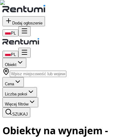
Dodaj ogłoszenie
PL
PL
Obiekt
Cena
Liczba pokoi
Więcej filtrów
SZUKAJ
Obiekty
na wynajem
-