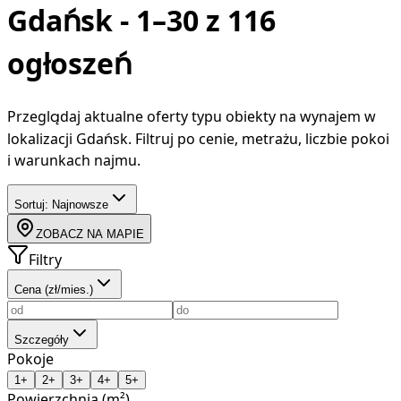
Gdańsk
-
1–30 z 116
ogłoszeń
Przeglądaj aktualne oferty typu
obiekty
na wynajem
w
lokalizacji Gdańsk
. Filtruj po cenie, metrażu, liczbie pokoi
i warunkach najmu.
Sortuj:
Najnowsze
ZOBACZ NA MAPIE
Filtry
Cena (zł/mies.)
Szczegóły
Pokoje
1+
2+
3+
4+
5+
Powierzchnia (m²)