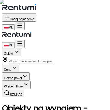
Dodaj ogłoszenie
PL
PL
Obiekt
Cena
Liczba pokoi
Więcej filtrów
SZUKAJ
Obiekty
na wynajem
-