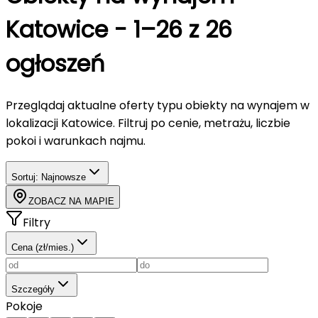
Katowice
-
1–26 z 26
ogłoszeń
Przeglądaj aktualne oferty typu
obiekty
na wynajem
w
lokalizacji Katowice
. Filtruj po cenie, metrażu, liczbie
pokoi i warunkach najmu.
Sortuj:
Najnowsze
ZOBACZ NA MAPIE
Filtry
Cena (zł/mies.)
Szczegóły
Pokoje