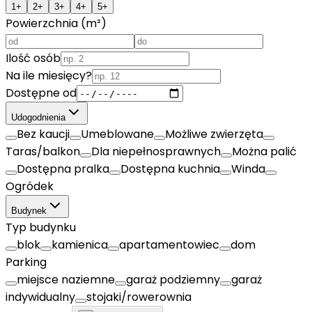
1+
2+
3+
4+
5+
Powierzchnia (m²)
Ilość osób
Na ile miesięcy?
Dostępne od
Udogodnienia
Bez kaucji
Umeblowane
Możliwe zwierzęta
Taras/balkon
Dla niepełnosprawnych
Można palić
Dostępna pralka
Dostępna kuchnia
Winda
Ogródek
Budynek
Typ budynku
blok
kamienica
apartamentowiec
dom
Parking
miejsce naziemne
garaż podziemny
garaż
indywidualny
stojaki/rowerownia