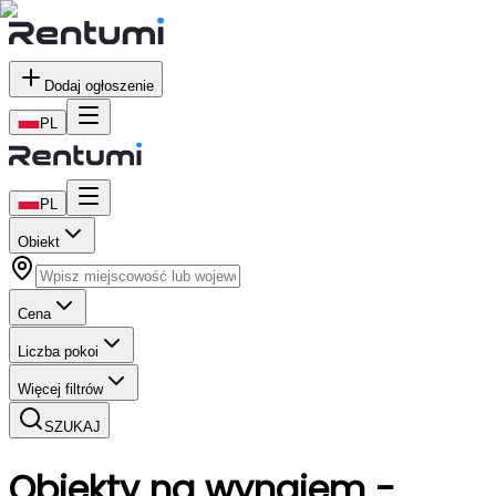
Dodaj ogłoszenie
PL
PL
Obiekt
Cena
Liczba pokoi
Więcej filtrów
SZUKAJ
Obiekty
na wynajem
-