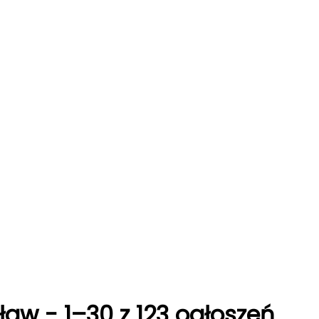
ław
-
1–30 z 123 ogłoszeń