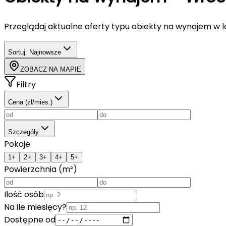
Przeglądaj aktualne oferty typu
obiekty
na wynajem
w l
Sortuj:
Najnowsze
ZOBACZ NA MAPIE
Filtry
Cena (zł/mies.)
Szczegóły
Pokoje
1+
2+
3+
4+
5+
Powierzchnia (m²)
Ilość osób
Na ile miesięcy?
Dostępne od