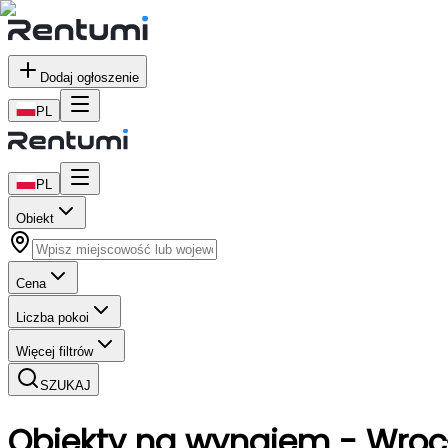
Dodaj ogłoszenie
PL
PL
Obiekt
Cena
Liczba pokoi
Więcej filtrów
SZUKAJ
Obiekty
na wynajem
- Wroc