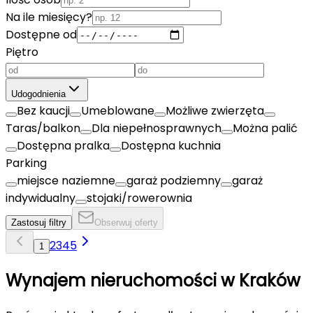
Na ile miesięcy?
Dostępne od
Piętro
Udogodnienia
Bez kaucji
Umeblowane
Możliwe zwierzęta
Taras/balkon
Dla niepełnosprawnych
Można palić
Dostępna pralka
Dostępna kuchnia
Parking
miejsce naziemne
garaż podziemny
garaż
indywidualny
stojaki/rowerownia
Zastosuj filtry
Obserwuj oferty
2
3
4
5
1
Wynajem nieruchomości w
Kraków