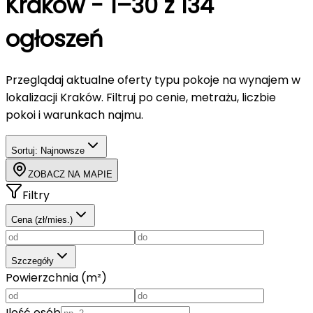
Kraków
-
1–30 z 134
ogłoszeń
Przeglądaj aktualne oferty typu
pokoje
na wynajem
w
lokalizacji Kraków
. Filtruj po cenie, metrażu, liczbie
pokoi i warunkach najmu.
Sortuj:
Najnowsze
ZOBACZ NA MAPIE
Filtry
Cena (zł/mies.)
Szczegóły
Powierzchnia (m²)
Ilość osób