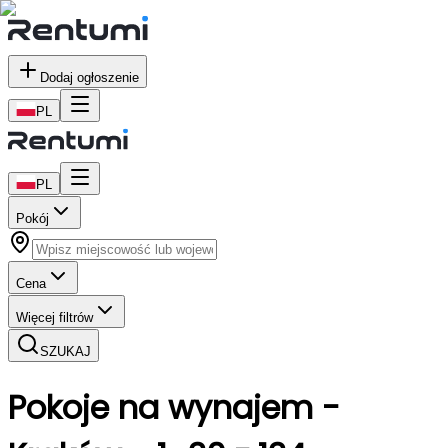
Dodaj ogłoszenie
PL
PL
Pokój
Cena
Więcej filtrów
SZUKAJ
Pokoje
na wynajem
-