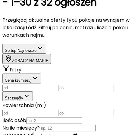
-
1–30 z 32 ogłoszeń
Przeglądaj aktualne oferty typu
pokoje
na wynajem
w
lokalizacji Łódź
. Filtruj po cenie, metrażu, liczbie pokoi i
warunkach najmu.
Sortuj:
Najnowsze
ZOBACZ NA MAPIE
Filtry
Cena (zł/mies.)
Szczegóły
Powierzchnia (m²)
Ilość osób
Na ile miesięcy?