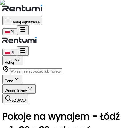
Dodaj ogłoszenie
PL
PL
Pokój
Cena
Więcej filtrów
SZUKAJ
Pokoje
na wynajem
- Łódź