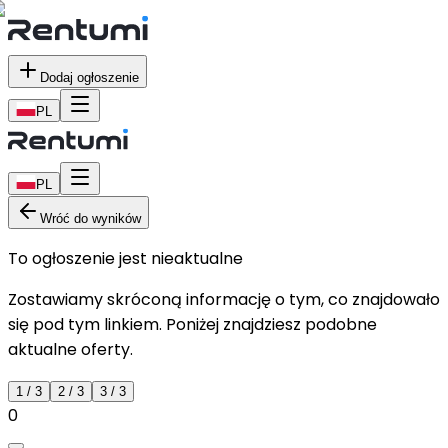
Dodaj ogłoszenie
PL
PL
Wróć do wyników
To ogłoszenie jest nieaktualne
Zostawiamy skróconą informację o tym, co znajdowało
się pod tym linkiem. Poniżej znajdziesz podobne
aktualne oferty.
1
/
3
2
/
3
3
/
3
0