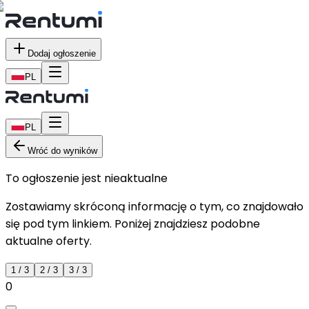
Dodaj ogłoszenie
PL
PL
Wróć do wyników
To ogłoszenie jest nieaktualne
Zostawiamy skróconą informację o tym, co znajdowało
się pod tym linkiem. Poniżej znajdziesz podobne
aktualne oferty.
1
/
3
2
/
3
3
/
3
0