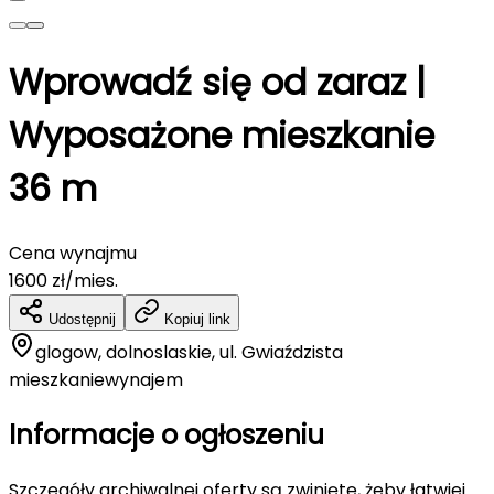
Wprowadź się od zaraz |
Wyposażone mieszkanie
36 m
Cena wynajmu
1600
zł/mies.
Udostępnij
Kopiuj link
glogow, dolnoslaskie, ul. Gwiaździsta
mieszkanie
wynajem
Informacje o ogłoszeniu
Szczegóły archiwalnej oferty są zwinięte, żeby łatwiej