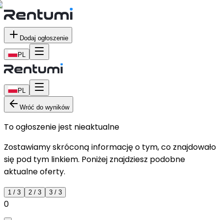
Dodaj ogłoszenie
PL
PL
Wróć do wyników
To ogłoszenie jest nieaktualne
Zostawiamy skróconą informację o tym, co znajdowało
się pod tym linkiem. Poniżej znajdziesz podobne
aktualne oferty.
1
/
3
2
/
3
3
/
3
0