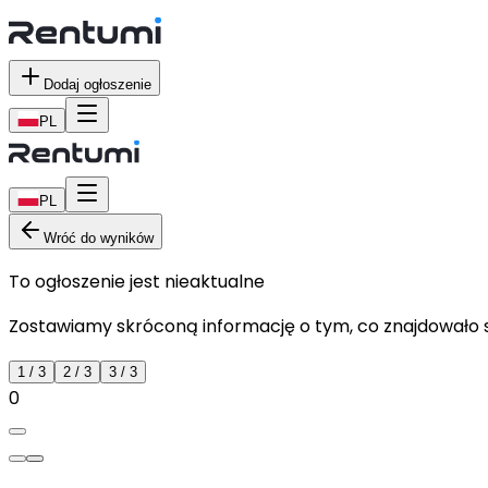
Dodaj ogłoszenie
PL
PL
Wróć do wyników
To ogłoszenie jest nieaktualne
Zostawiamy skróconą informację o tym, co znajdowało si
1
/
3
2
/
3
3
/
3
0