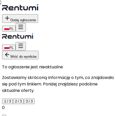
Dodaj ogłoszenie
PL
PL
Wróć do wyników
To ogłoszenie jest nieaktualne
Zostawiamy skróconą informację o tym, co znajdowało
się pod tym linkiem. Poniżej znajdziesz podobne
aktualne oferty.
1
/
3
2
/
3
3
/
3
0