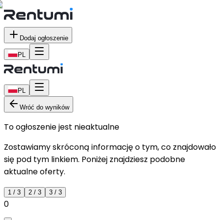
Dodaj ogłoszenie
PL
PL
Wróć do wyników
To ogłoszenie jest nieaktualne
Zostawiamy skróconą informację o tym, co znajdowało
się pod tym linkiem. Poniżej znajdziesz podobne
aktualne oferty.
1
/
3
2
/
3
3
/
3
0