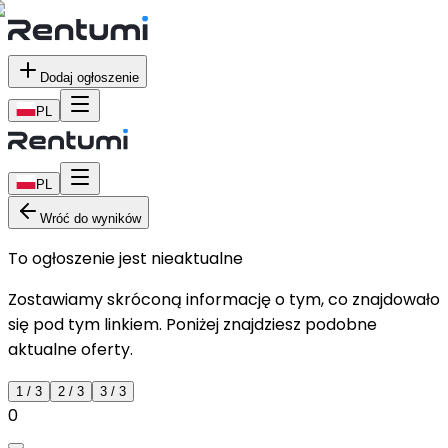
Dodaj ogłoszenie
PL
PL
Wróć do wyników
To ogłoszenie jest nieaktualne
Zostawiamy skróconą informację o tym, co znajdowało
się pod tym linkiem. Poniżej znajdziesz podobne
aktualne oferty.
1
/
3
2
/
3
3
/
3
0