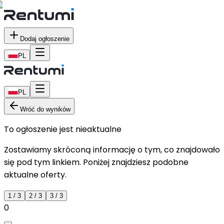
Dodaj ogłoszenie
PL
PL
Wróć do wyników
To ogłoszenie jest nieaktualne
Zostawiamy skróconą informację o tym, co znajdowało
się pod tym linkiem. Poniżej znajdziesz podobne
aktualne oferty.
1
/
3
2
/
3
3
/
3
0