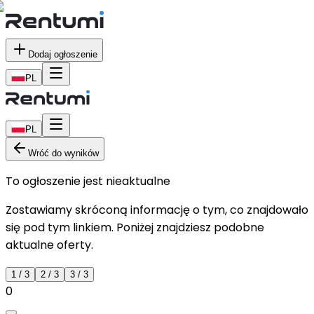
Dodaj ogłoszenie
PL
PL
Wróć do wyników
To ogłoszenie jest nieaktualne
Zostawiamy skróconą informację o tym, co znajdowało
się pod tym linkiem. Poniżej znajdziesz podobne
aktualne oferty.
1
/
3
2
/
3
3
/
3
0