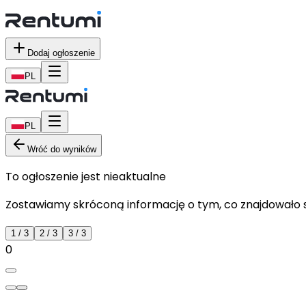
Dodaj ogłoszenie
PL
PL
Wróć do wyników
To ogłoszenie jest nieaktualne
Zostawiamy skróconą informację o tym, co znajdowało si
1
/
3
2
/
3
3
/
3
0