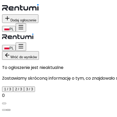
Dodaj ogłoszenie
PL
PL
Wróć do wyników
To ogłoszenie jest nieaktualne
Zostawiamy skróconą informację o tym, co znajdowało si
1
/
3
2
/
3
3
/
3
0