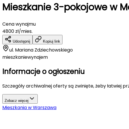
Mieszkanie 3-pokojowe w M
Cena wynajmu
4800
zł/mies.
Udostępnij
Kopiuj link
ul. Mariana Zdziechowskiego
mieszkanie
wynajem
Informacje o ogłoszeniu
Szczegóły archiwalnej oferty są zwinięte, żeby łatwiej p
Zobacz więcej
Mieszkania
w
Warszawa