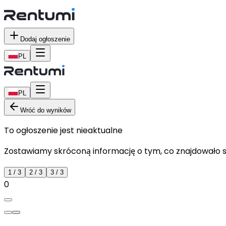
Dodaj ogłoszenie
PL
PL
Wróć do wyników
To ogłoszenie jest nieaktualne
Zostawiamy skróconą informację o tym, co znajdowało si
1
/
3
2
/
3
3
/
3
0