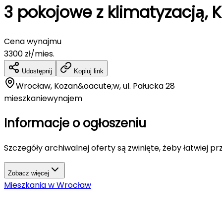
3 pokojowe z klimatyzacją
Cena wynajmu
3300
zł/mies.
Udostępnij
Kopiuj link
Wrocław, Kozan&oacute;w, ul. Pałucka 28
mieszkanie
wynajem
Informacje o ogłoszeniu
Szczegóły archiwalnej oferty są zwinięte, żeby łatwiej pr
Zobacz więcej
Mieszkania
w
Wrocław