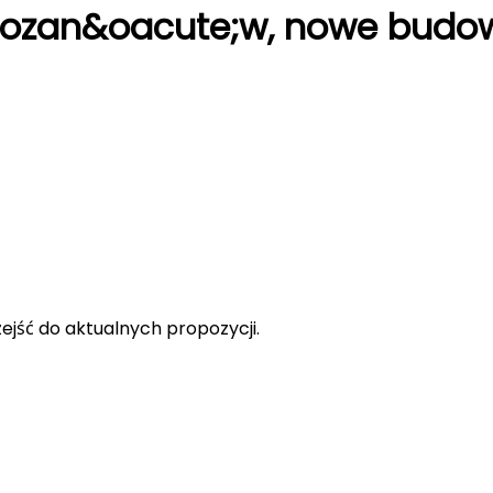
, Kozan&oacute;w, nowe budo
zejść do aktualnych propozycji.