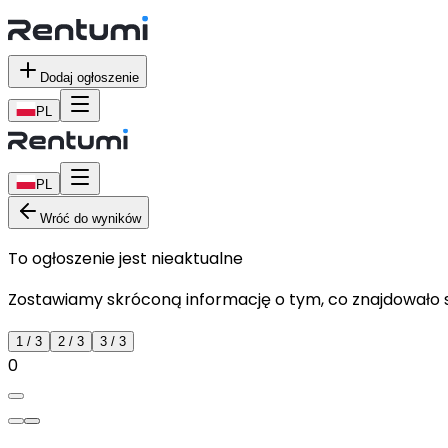
Dodaj ogłoszenie
PL
PL
Wróć do wyników
To ogłoszenie jest nieaktualne
Zostawiamy skróconą informację o tym, co znajdowało si
1
/
3
2
/
3
3
/
3
0