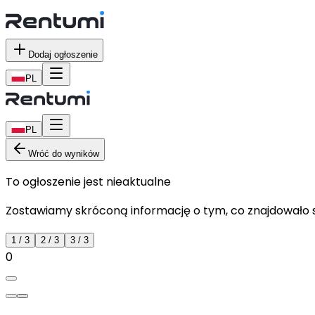
Dodaj ogłoszenie
PL
PL
Wróć do wyników
To ogłoszenie jest nieaktualne
Zostawiamy skróconą informację o tym, co znajdowało si
1
/
3
2
/
3
3
/
3
0