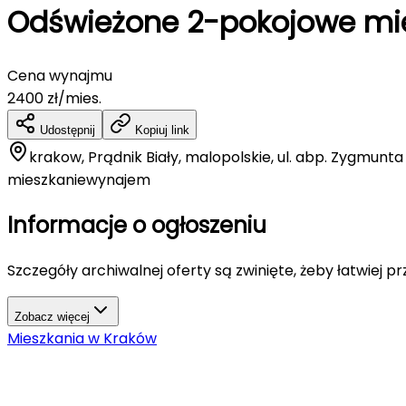
Odświeżone 2-pokojowe mies
Cena wynajmu
2400
zł/mies.
Udostępnij
Kopiuj link
krakow, Prądnik Biały, malopolskie, ul. abp. Zygmunt
mieszkanie
wynajem
Informacje o ogłoszeniu
Szczegóły archiwalnej oferty są zwinięte, żeby łatwiej p
Zobacz więcej
Mieszkania
w
Kraków