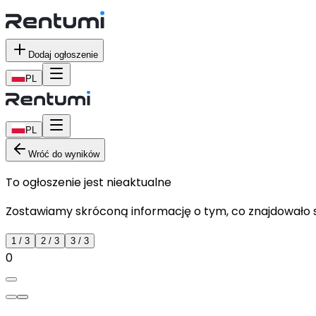
Dodaj ogłoszenie
PL
PL
Wróć do wyników
To ogłoszenie jest nieaktualne
Zostawiamy skróconą informację o tym, co znajdowało si
1
/
3
2
/
3
3
/
3
0