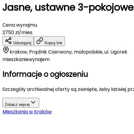
Jasne, ustawne 3-pokojowe 
Cena wynajmu
2750
zł/mies.
Udostępnij
Kopiuj link
krakow, Prądnik Czerwony, malopolskie, ul. Ugorek
mieszkanie
wynajem
Informacje o ogłoszeniu
Szczegóły archiwalnej oferty są zwinięte, żeby łatwiej p
Zobacz więcej
Mieszkania
w
Kraków