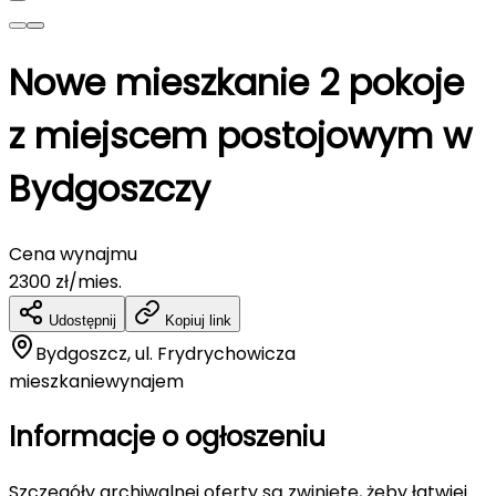
Nowe mieszkanie 2 pokoje
z miejscem postojowym w
Bydgoszczy
Cena wynajmu
2300
zł/mies.
Udostępnij
Kopiuj link
Bydgoszcz, ul. Frydrychowicza
mieszkanie
wynajem
Informacje o ogłoszeniu
Szczegóły archiwalnej oferty są zwinięte, żeby łatwiej