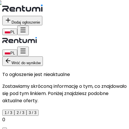
Dodaj ogłoszenie
PL
PL
Wróć do wyników
To ogłoszenie jest nieaktualne
Zostawiamy skróconą informację o tym, co znajdowało
się pod tym linkiem. Poniżej znajdziesz podobne
aktualne oferty.
1
/
3
2
/
3
3
/
3
0