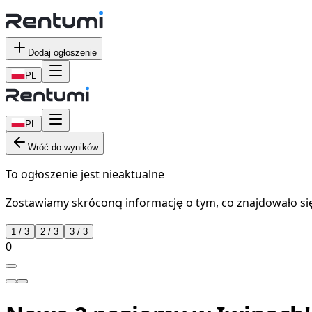
Dodaj ogłoszenie
PL
PL
Wróć do wyników
To ogłoszenie jest nieaktualne
Zostawiamy skróconą informację o tym, co znajdowało się 
1
/
3
2
/
3
3
/
3
0