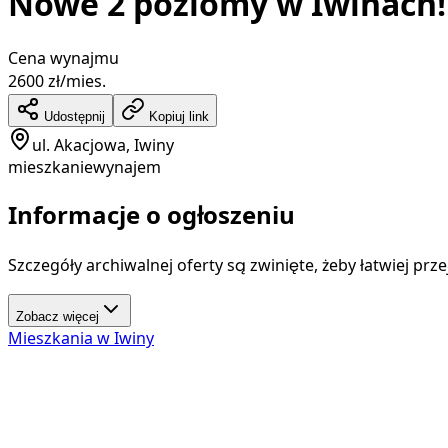
Nowe 2 poziomy w Iwinach!
Cena wynajmu
2600
zł/mies.
Udostępnij
Kopiuj link
ul. Akacjowa, Iwiny
mieszkanie
wynajem
Informacje o ogłoszeniu
Szczegóły archiwalnej oferty są zwinięte, żeby łatwiej prz
Zobacz więcej
Mieszkania
w
Iwiny