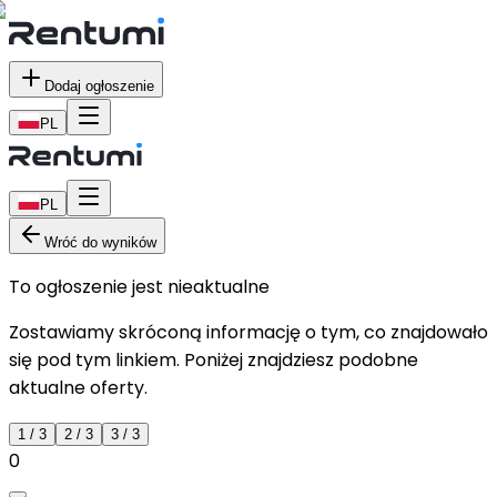
Dodaj ogłoszenie
PL
PL
Wróć do wyników
To ogłoszenie jest nieaktualne
Zostawiamy skróconą informację o tym, co znajdowało
się pod tym linkiem. Poniżej znajdziesz podobne
aktualne oferty.
1
/
3
2
/
3
3
/
3
0