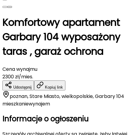
Komfortowy apartament
Garbary 104 wyposażony
taras , garaż ochrona
Cena wynajmu
2300
zł/mies.
Udostępnij
Kopiuj link
poznan, Stare Miasto, wielkopolskie, Garbary 104
mieszkanie
wynajem
Informacje o ogłoszeniu
Szczegóły archiwalnej oferty są zwinięte, żeby łatwiej