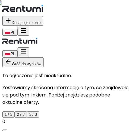
Dodaj ogłoszenie
PL
PL
Wróć do wyników
To ogłoszenie jest nieaktualne
Zostawiamy skróconą informację o tym, co znajdowało
się pod tym linkiem. Poniżej znajdziesz podobne
aktualne oferty.
1
/
3
2
/
3
3
/
3
0