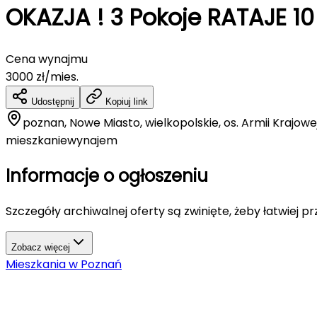
OKAZJA ! 3 Pokoje RATAJE 1
Cena wynajmu
3000
zł/mies.
Udostępnij
Kopiuj link
poznan, Nowe Miasto, wielkopolskie, os. Armii Krajowe
mieszkanie
wynajem
Informacje o ogłoszeniu
Szczegóły archiwalnej oferty są zwinięte, żeby łatwiej p
Zobacz więcej
Mieszkania
w
Poznań