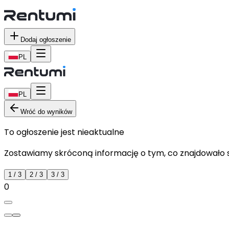
Dodaj ogłoszenie
PL
PL
Wróć do wyników
To ogłoszenie jest nieaktualne
Zostawiamy skróconą informację o tym, co znajdowało si
1
/
3
2
/
3
3
/
3
0