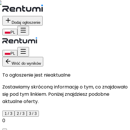
Dodaj ogłoszenie
PL
PL
Wróć do wyników
To ogłoszenie jest nieaktualne
Zostawiamy skróconą informację o tym, co znajdowało
się pod tym linkiem. Poniżej znajdziesz podobne
aktualne oferty.
1
/
3
2
/
3
3
/
3
0