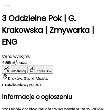
3 Oddzielne Pok | G.
Krakowska | Zmywarka |
ENG
Cena wynajmu
4999
zł/mies.
Udostępnij
Kopiuj link
Kraków, Stare Miasto
mieszkanie
wynajem
Informacje o ogłoszeniu
Szczegóły archiwalnej oferty są zwinięte, żeby łatwiej