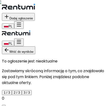
Dodaj ogłoszenie
PL
PL
Wróć do wyników
To ogłoszenie jest nieaktualne
Zostawiamy skróconą informację o tym, co znajdowało
się pod tym linkiem. Poniżej znajdziesz podobne
aktualne oferty.
1
/
3
2
/
3
3
/
3
0