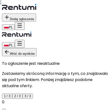
Dodaj ogłoszenie
PL
PL
Wróć do wyników
To ogłoszenie jest nieaktualne
Zostawiamy skróconą informację o tym, co znajdowało
się pod tym linkiem. Poniżej znajdziesz podobne
aktualne oferty.
1
/
3
2
/
3
3
/
3
0