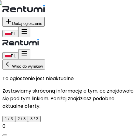
Dodaj ogłoszenie
PL
PL
Wróć do wyników
To ogłoszenie jest nieaktualne
Zostawiamy skróconą informację o tym, co znajdowało
się pod tym linkiem. Poniżej znajdziesz podobne
aktualne oferty.
1
/
3
2
/
3
3
/
3
0