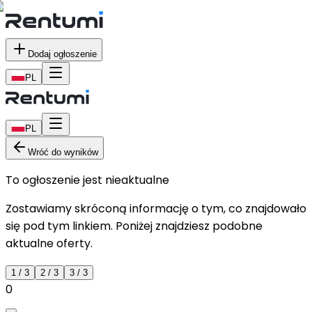
Dodaj ogłoszenie
PL
PL
Wróć do wyników
To ogłoszenie jest nieaktualne
Zostawiamy skróconą informację o tym, co znajdowało
się pod tym linkiem. Poniżej znajdziesz podobne
aktualne oferty.
1
/
3
2
/
3
3
/
3
0