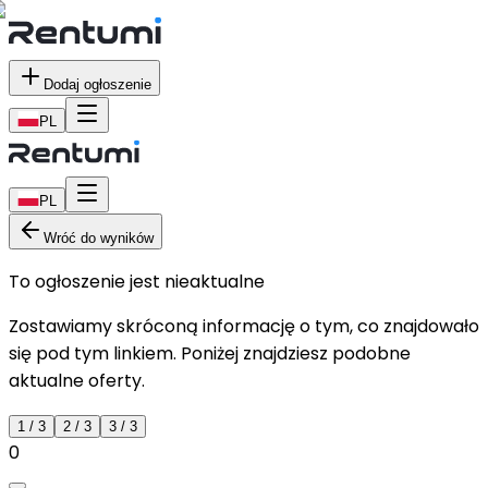
Dodaj ogłoszenie
PL
PL
Wróć do wyników
To ogłoszenie jest nieaktualne
Zostawiamy skróconą informację o tym, co znajdowało
się pod tym linkiem. Poniżej znajdziesz podobne
aktualne oferty.
1
/
3
2
/
3
3
/
3
0