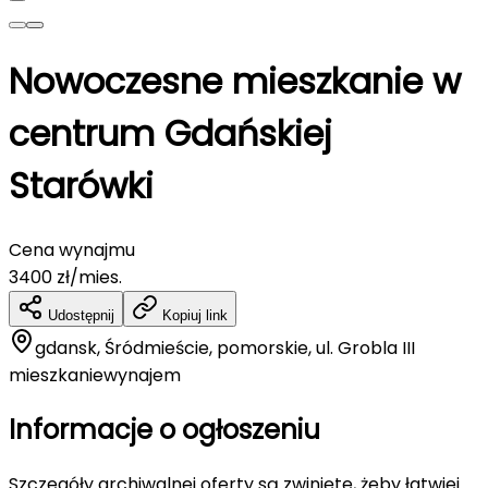
Nowoczesne mieszkanie w
centrum Gdańskiej
Starówki
Cena wynajmu
3400
zł/mies.
Udostępnij
Kopiuj link
gdansk, Śródmieście, pomorskie, ul. Grobla III
mieszkanie
wynajem
Informacje o ogłoszeniu
Szczegóły archiwalnej oferty są zwinięte, żeby łatwiej