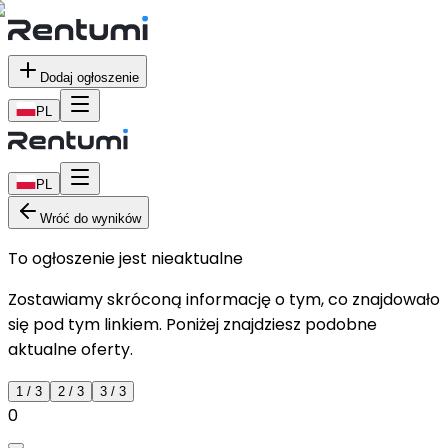
Dodaj ogłoszenie
PL
PL
Wróć do wyników
To ogłoszenie jest nieaktualne
Zostawiamy skróconą informację o tym, co znajdowało
się pod tym linkiem. Poniżej znajdziesz podobne
aktualne oferty.
1
/
3
2
/
3
3
/
3
0