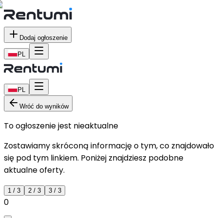
Dodaj ogłoszenie
PL
PL
Wróć do wyników
To ogłoszenie jest nieaktualne
Zostawiamy skróconą informację o tym, co znajdowało
się pod tym linkiem. Poniżej znajdziesz podobne
aktualne oferty.
1
/
3
2
/
3
3
/
3
0